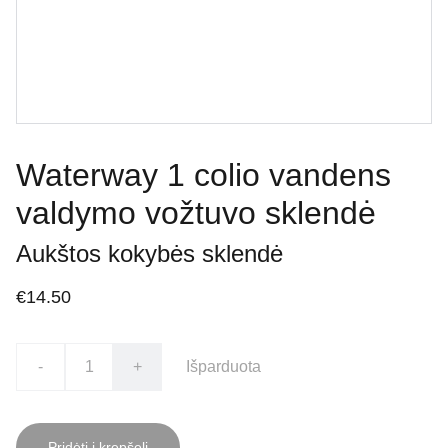
Waterway 1 colio vandens
valdymo vožtuvo sklendė
Aukštos kokybės sklendė
€14.50
-
+
Išparduota
Pridėti į krepšelį