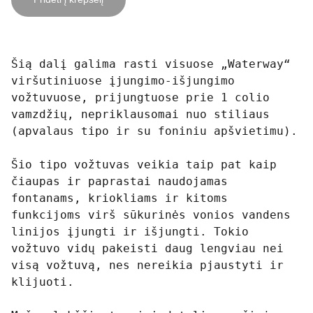
Šią dalį galima rasti visuose „Waterway“
viršutiniuose įjungimo-išjungimo
vožtuvuose, prijungtuose prie 1 colio
vamzdžių, nepriklausomai nuo stiliaus
(apvalaus tipo ir su foniniu apšvietimu).
Šio tipo vožtuvas veikia taip pat kaip
čiaupas ir paprastai naudojamas
fontanams, kriokliams ir kitoms
funkcijoms virš sūkurinės vonios vandens
linijos įjungti ir išjungti. Tokio
vožtuvo vidų pakeisti daug lengviau nei
visą vožtuvą, nes nereikia pjaustyti ir
klijuoti.