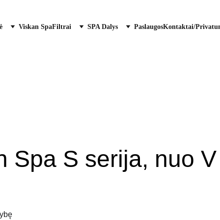
ė
Viskan Spa
Filtrai
SPA Dalys
Paslaugos
Kontaktai/Privatu
n Spa S serija, nuo V 
gybę 