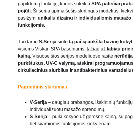
papildomų funkcijų, kurios suteikia 
SPA patirčiai pra
pojūtį.
 Ši serija apima šešis skirtingus modelius, kiekv
pasižymi 
unikaliu dizainu ir individualiomis masažo 
funkcijomis.
Tuo tarpu 
S-Serija
 siūlo 
tą pačią aukštą bazinę koky
visiems Viskan SPA baseinams, tačiau už 
labiau prie
kainą.
 Visuose šios serijos modeliuose rasite 
nerūdija
purkštukus, UV-C valymą, atskirai programuojamus
cirkuliacinius siurblius ir antibakterinius vamzdeliu
Pagrindinis skirtumas:
V-Serija
 – daugiau prabangos, išskirtinių funkcijų 
individualizuotų masažo sprendimų.
S-Serija
 – puiki kokybė už geresnę kainą, su pag
bet svarbiomis funkcijomis kiekvienam
.