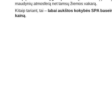
maudynių atmosferą net tamsų žiemos vakarą.
Kitaip tariant, tai – 
labai aukštos kokybės SPA baseina
kainą
.