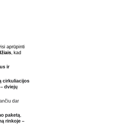
visi aprūpinti 
žiais
, kad 
s ir 
cirkuliacijos 
– dviejų 
iančiu dar 
mo paketą
, 
ą rinkoje – 