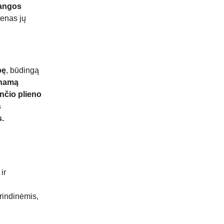
bangos 
ienas jų 
bę
, būdingą 
inamą 
nčio plieno 
 
s.
ir 
rindinėmis, 