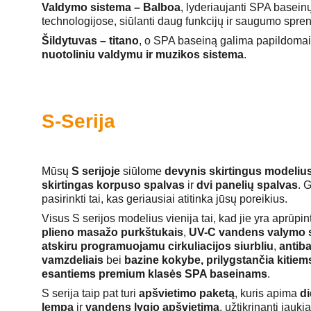
Valdymo sistema – Balboa
, lyderiaujanti SPA basein
technologijose, siūlanti daug funkcijų ir saugumo spre
Šildytuvas – titano
, o SPA baseiną galima papildomai 
nuotoliniu valdymu ir muzikos sistema
.
S-Serija
Mūsų 
S serijoje
 siūlome 
devynis skirtingus modeliu
skirtingas korpuso spalvas
 ir 
dvi panelių spalvas
. G
pasirinkti tai, kas geriausiai atitinka jūsų poreikius.
Visus S serijos modelius vienija tai, kad jie yra aprūpint
plieno masažo purkštukais
, 
UV-C vandens valymo 
atskiru programuojamu cirkuliacijos siurbliu
, 
antiba
vamzdeliais
 bei 
bazine kokybe, prilygstančia kitiems
esantiems premium klasės SPA baseinams
.
S serija taip pat turi 
apšvietimo paketą
, kuris apima 
di
lempą
 ir 
vandens lygio apšvietimą
, užtikrinantį jauki