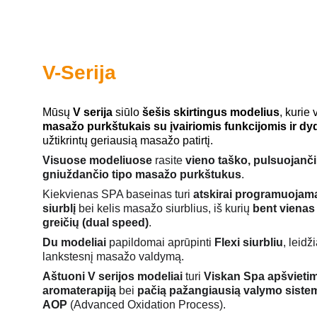
V-Serija
Mūsų 
V serija
 siūlo 
šešis skirtingus modelius
, kurie 
masažo purkštukais su įvairiomis funkcijomis ir dyd
užtikrintų geriausią masažo patirtį.
Visuose modeliuose
 rasite 
vieno taško, pulsuojančiu
gniuždančio tipo masažo purkštukus
.
Kiekvienas SPA baseinas turi 
atskirai programuojamą 
siurblį
 bei kelis masažo siurblius, iš kurių 
bent vienas 
greičių (dual speed)
.
Du modeliai
 papildomai aprūpinti 
Flexi siurbliu
, leidž
lankstesnį masažo valdymą.
Aštuoni V serijos modeliai
 turi 
Viskan Spa apšvieti
aromaterapiją
 bei 
pačią pažangiausią valymo sistem
AOP
 (Advanced Oxidation Process).