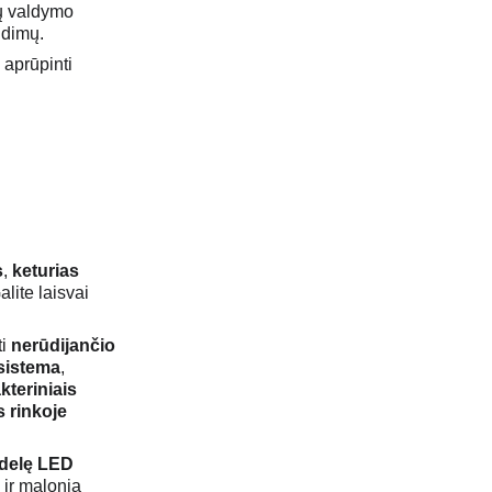
ų valdymo 
ndimų.
aprūpinti 
s
, 
keturias 
alite laisvai 
i 
nerūdijančio 
sistema
, 
kteriniais 
 rinkoje 
delę LED 
ą ir malonią 