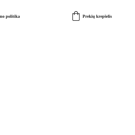
Prekių krepšelis
mo politika