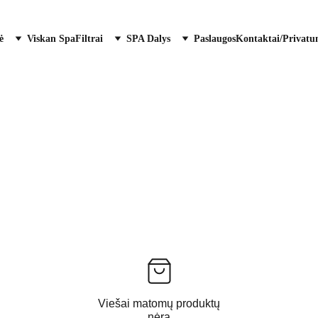
ė
Viskan Spa
Filtrai
SPA Dalys
Paslaugos
Kontaktai/Privatu
Viešai matomų produktų
nėra