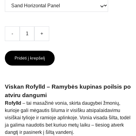
-
+
Pridėti į krepšelį
Viskan Rofylld – Ramybės kupinas poilsis po
atviru dangumi
Rofylld
– tai masažinė vonia, skirta daugybei žmonių,
kurioje gali mėgautis šiluma ir visišku atsipalaidavimu
visiškai tylioje ir ramioje aplinkoje. Vonia visada šilta, todėl
ja galima naudotis bet kuriuo metų laiku – tiesiog atverk
dangtį ir pasinerk į šiltą vandenį.