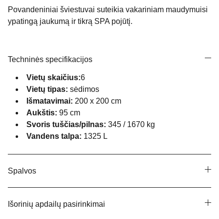
Povandeniniai šviestuvai suteikia vakariniam maudymuisi
ypatingą jaukumą ir tikrą SPA pojūtį.
Techninės specifikacijos
Vietų skaičius:
6
Vietų tipas:
sėdimos
Išmatavimai:
200 x 200 cm
Aukštis:
95 cm
Svoris tuščias/pilnas:
345 / 1670 kg
Vandens talpa:
1325 L
Spalvos
Išorinių apdailų pasirinkimai