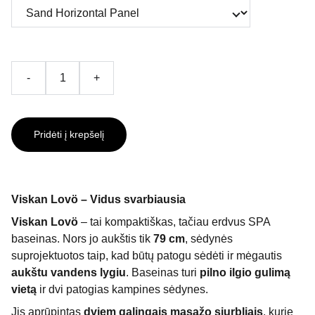
-
+
Pridėti į krepšelį
Viskan Lovö – Vidus svarbiausia
Viskan Lovö
– tai kompaktiškas, tačiau erdvus SPA
baseinas. Nors jo aukštis tik
79 cm
, sėdynės
suprojektuotos taip, kad būtų patogu sėdėti ir mėgautis
aukštu vandens lygiu
. Baseinas turi
pilno ilgio gulimą
vietą
ir dvi patogias kampines sėdynes.
Jis aprūpintas
dviem galingais masažo siurbliais
, kurie