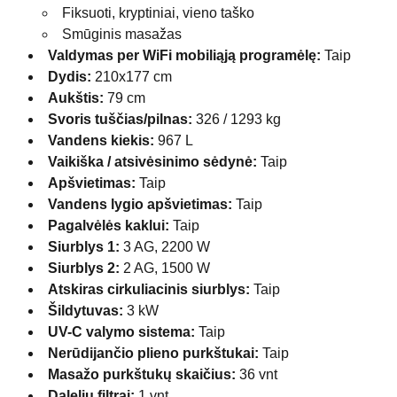
Fiksuoti, kryptiniai, vieno taško
Smūginis masažas
Valdymas per WiFi mobiliąją programėlę:
Taip
Dydis:
210x177 cm
Aukštis:
79 cm
Svoris tuščias/pilnas:
326 / 1293 kg
Vandens kiekis:
967 L
Vaikiška / atsivėsinimo sėdynė:
Taip
Apšvietimas:
Taip
Vandens lygio apšvietimas:
Taip
Pagalvėlės kaklui:
Taip
Siurblys 1:
3 AG, 2200 W
Siurblys 2:
2 AG, 1500 W
Atskiras cirkuliacinis siurblys:
Taip
Šildytuvas:
3 kW
UV-C valymo sistema:
Taip
Nerūdijančio plieno purkštukai:
Taip
Masažo purkštukų skaičius:
36 vnt
Dalelių filtrai:
1 vnt