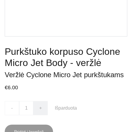
Purkštuko korpuso Cyclone
Micro Jet Body - veržlė
Veržlė Cyclone Micro Jet purkštukams
€6.00
-
+
Išparduota
Pridėti į krepšelį