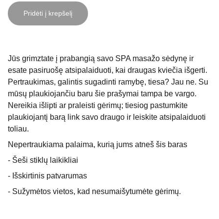
Pridėti į krepšelį
Jūs grimztate į prabangią savo SPA masažo sėdynę ir
esate pasiruošę atsipalaiduoti, kai draugas kviečia išgerti.
Pertraukimas, galintis sugadinti ramybę, tiesa? Jau ne. Su
mūsų plaukiojančiu baru šie prašymai tampa be vargo.
Nereikia išlipti ar praleisti gėrimų; tiesiog pastumkite
plaukiojantį barą link savo draugo ir leiskite atsipalaiduoti
toliau.
Nepertraukiama palaima, kurią jums atneš šis baras
- Šeši stiklų laikikliai
- Išskirtinis patvarumas
- Sužymėtos vietos, kad nesumaišytumėte gėrimų.