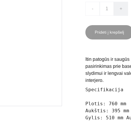
-
+
Pridėti į krepšelį
Itin patogūs ir saugūs
pasirinkimas prie bas
slydimui ir lengvai va
interjero.
Specifikacija
Plotis: 760 mm
Aukštis: 395 mm
Gylis: 510 mm A