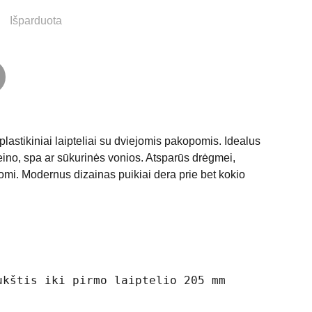
Išparduota
 plastikiniai laipteliai su dviejomis pakopomis. Idealus
eino, spa ar sūkurinės vonios. Atsparūs drėgmei,
lomi. Modernus dizainas puikiai dera prie bet kokio
ukštis iki pirmo laiptelio 205 mm