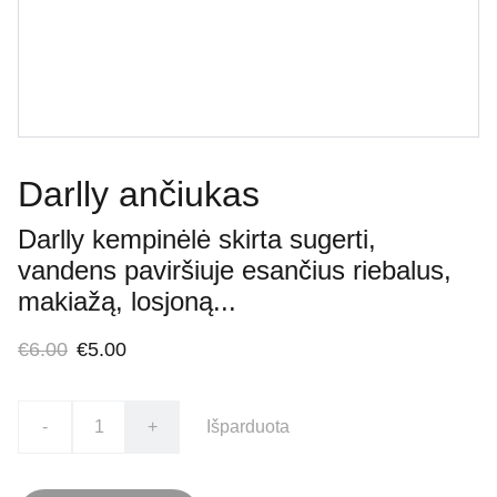
Darlly ančiukas
Darlly kempinėlė skirta sugerti,
vandens paviršiuje esančius riebalus,
makiažą, losjoną...
€6.00
€5.00
-
+
Išparduota