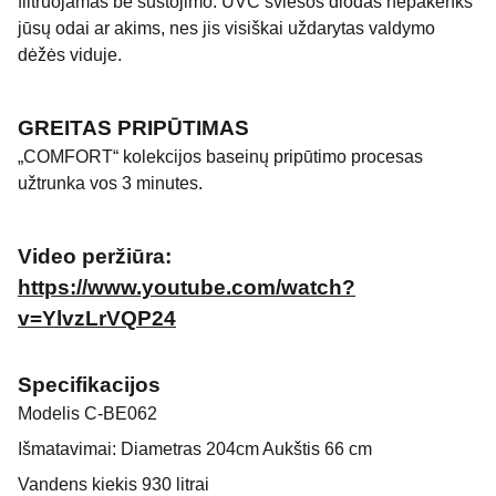
filtruojamas be sustojimo. UVC šviesos diodas nepakenks
jūsų odai ar akims, nes jis visiškai uždarytas valdymo
dėžės viduje.
GREITAS PRIPŪTIMAS
„COMFORT“ kolekcijos baseinų pripūtimo procesas
užtrunka vos 3 minutes.
Video peržiūra:
https://www.youtube.com/watch?
v=YlvzLrVQP24
Specifikacijos
Modelis C-BE062
Išmatavimai: Diametras 204cm Aukštis 66 cm
Vandens kiekis 930 litrai