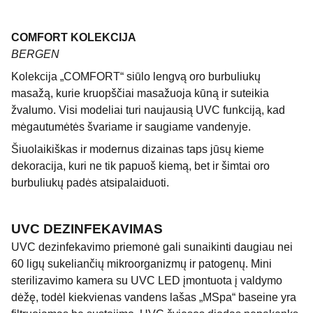
COMFORT KOLEKCIJA
BERGEN
Kolekcija „COMFORT“ siūlo lengvą oro burbuliukų
masažą, kurie kruopščiai masažuoja kūną ir suteikia
žvalumo. Visi modeliai turi naujausią UVC funkciją, kad
mėgautumėtės švariame ir saugiame vandenyje.
Šiuolaikiškas ir modernus dizainas taps jūsų kieme
dekoracija, kuri ne tik papuoš kiemą, bet ir šimtai oro
burbuliukų padės atsipalaiduoti.
UVC DEZINFEKAVIMAS
UVC dezinfekavimo priemonė gali sunaikinti daugiau nei
60 ligų sukeliančių mikroorganizmų ir patogenų. Mini
sterilizavimo kamera su UVC LED įmontuota į valdymo
dėžę, todėl kiekvienas vandens lašas „MSpa“ baseine yra