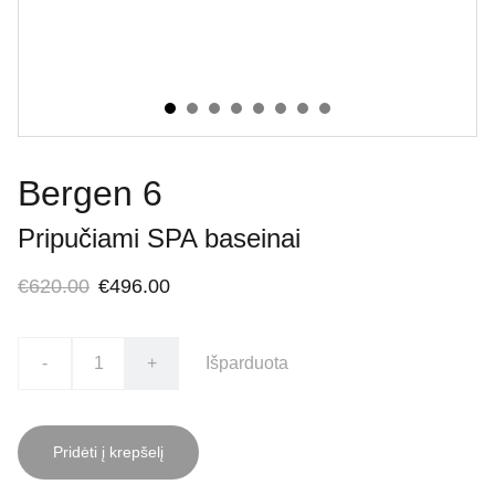
Bergen 6
Pripučiami SPA baseinai
€620.00
€496.00
-
+
Išparduota
Pridėti į krepšelį