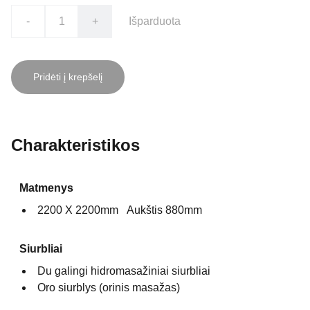
-
+
Išparduota
Pridėti į krepšelį
Charakteristikos
Matmenys
2200 X 2200mm Aukštis 880mm
Siurbliai
Du galingi hidromasažiniai siurbliai
Oro siurblys (orinis masažas)