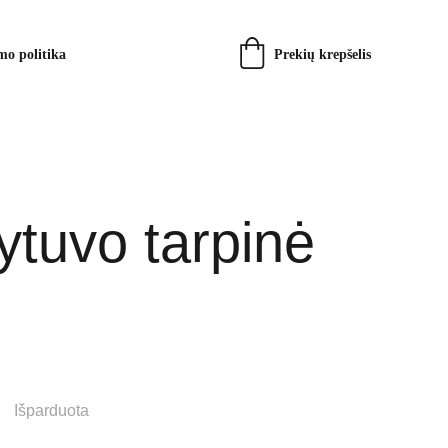
Prekių krepšelis
mo politika
dytuvo tarpinė
Išparduota