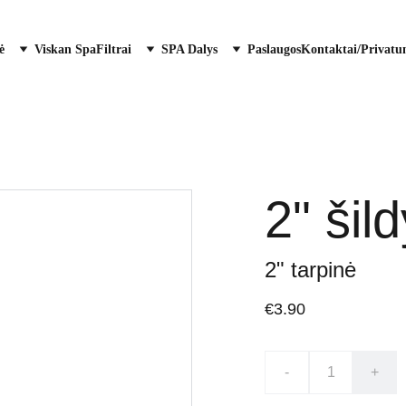
ė
Viskan Spa
Filtrai
SPA Dalys
Paslaugos
Kontaktai/Privatu
2" šil
2" tarpinė
€3.90
-
+