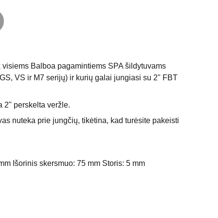
ik visiems Balboa pagamintiems SPA šildytuvams
 GS, VS ir M7 serijų) ir kurių galai jungiasi su 2" FBT
 2" perskelta veržle.
vas nuteka prie jungčių, tikėtina, kad turėsite pakeisti
 mm Išorinis skersmuo: 75 mm Storis: 5 mm