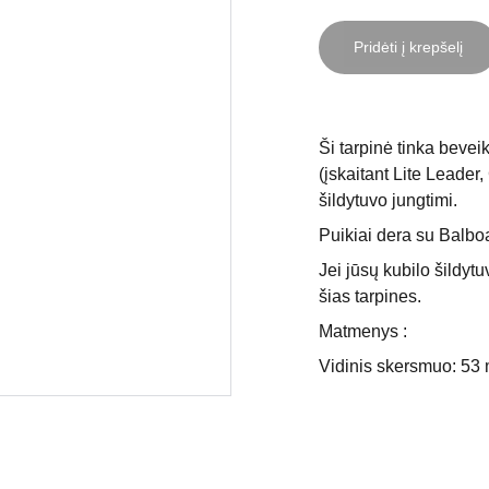
Pridėti į krepšelį
Ši tarpinė tinka beve
(įskaitant Lite Leader,
šildytuvo jungtimi.
Puikiai dera su Balboa
Jei jūsų kubilo šildytu
šias tarpines.
Matmenys :
Vidinis skersmuo: 53