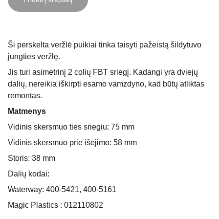
Ši perskelta veržlė puikiai tinka taisyti pažeistą šildytuvo
jungties veržlę.
Jis turi asimetrinį 2 colių FBT sriegį. Kadangi yra dviejų
dalių, nereikia iškirpti esamo vamzdyno, kad būtų atliktas
remontas.
Matmenys
Vidinis skersmuo ties sriegiu: 75 mm
Vidinis skersmuo prie išėjimo: 58 mm
Storis: 38 mm
Dalių kodai:
Waterway: 400-5421, 400-5161
Magic Plastics : 012110802