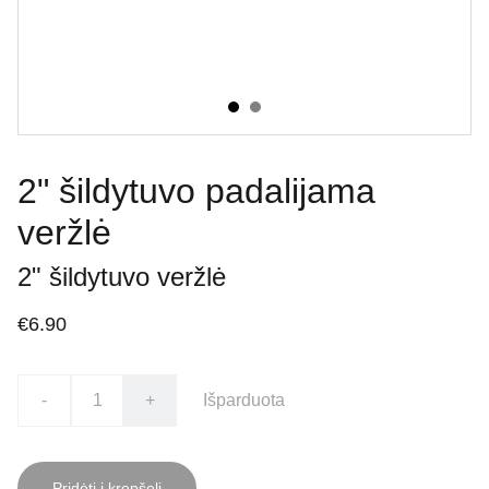
2" šildytuvo padalijama
veržlė
2" šildytuvo veržlė
€6.90
-
+
Išparduota
Pridėti į krepšelį