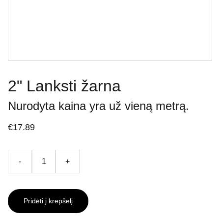
2" Lanksti žarna
Nurodyta kaina yra už vieną metrą.
€17.89
-
+
Pridėti į krepšelį