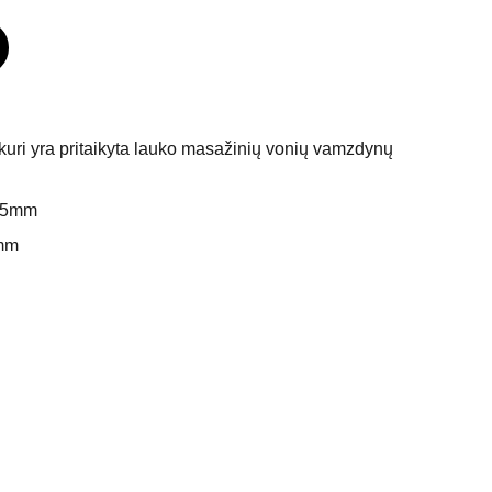
 kuri yra pritaikyta lauko masažinių vonių vamzdynų
 25mm
3mm