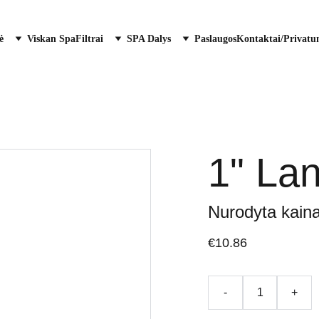
ė
Viskan Spa
Filtrai
SPA Dalys
Paslaugos
Kontaktai/Privatu
1" Lan
Nurodyta kaina
€10.86
-
+